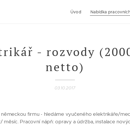
Úvod
Nabídka pracovních
trikář - rozvody (200
netto)
03.10.2017
- německou firmu - hledáme vyučeného elektrikáře/mech
 měsíc. Pracovní nápň: opravy a údržba, instalace novýc