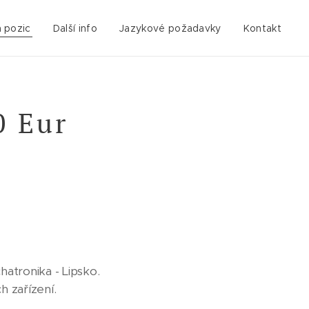
 pozic
Další info
Jazykové požadavky
Kontakt
0 Eur
atronika - Lipsko.
h zařízení.