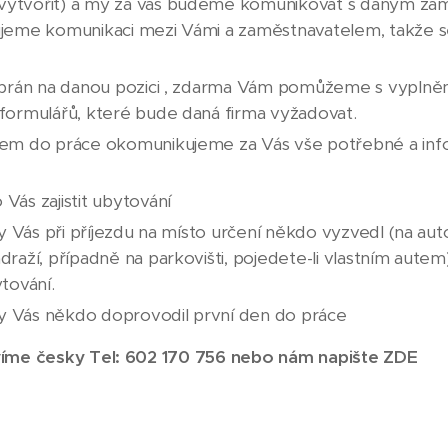
tvořit) a my za vás budeme komunikovat s daným za
jeme komunikaci mezi Vámi a zaměstnavatelem, takže s
ybrán na danou pozici , zdarma Vám pomůžeme s vyplně
formulářů, které bude daná firma vyžadovat.
em do práce okomunikujeme za Vás vše potřebné a in
ás zajistit ubytování
by Vás při příjezdu na místo určení někdo vyzvedl (na 
raží, případně na parkovišti, pojedete-li vlastním autem
tování.
by Vás někdo doprovodil první den do práce
víme česky Tel: 602 170 756 nebo nám napište
ZDE