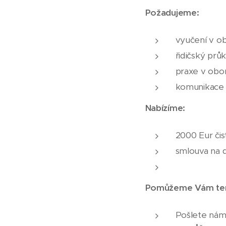
Požadujeme:
vyučení v o
řidičský prů
praxe v obo
komunikace 
Nabízíme:
2000 Eur čis
smlouva na d
Pomůžeme Vám tento
Pošlete nám