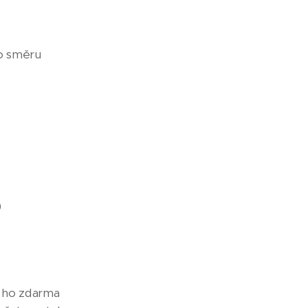
ho směru
)
 ho zdarma