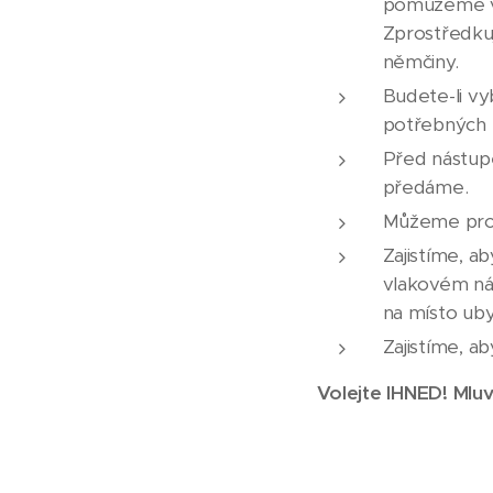
pomůžeme vy
Zprostředku
němčiny.
Budete-li v
potřebných 
Před nástup
předáme.
Můžeme pro V
Zajistíme, a
vlakovém nád
na místo uby
Zajistíme, a
Volejte IHNED! Mlu