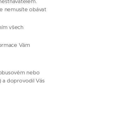
městnavatelem.
e nemusíte obávat
ním všech
formace Vám
autobusovém nebo
) a doprovodil Vás