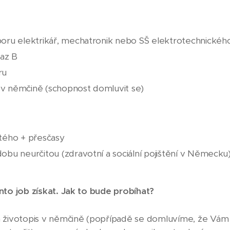
boru elektrikář, mechatronik nebo SŠ elektrotechnické
kaz B
ru
v němčině (schopnost domluvit se)
tého + přesčasy
obu neurčitou (zdravotní a sociální pojištění v Německu
 job získat. Jak to bude probíhat?
 životopis v němčině (popřípadě se domluvíme, že Vám