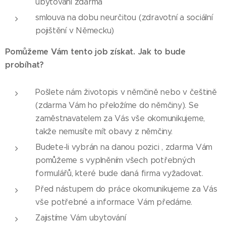
ubytování zdarma
smlouva na dobu neurčitou (zdravotní a sociální
pojištění v Německu)
Pomůžeme Vám tento job získat. Jak to bude
probíhat?
Pošlete nám životopis v němčině nebo v češtině
(zdarma Vám ho přeložíme do němčiny). Se
zaměstnavatelem za Vás vše okomunikujeme,
takže nemusíte mít obavy z němčiny.
Budete-li vybrán na danou pozici , zdarma Vám
pomůžeme s vyplněním všech potřebných
formulářů, které bude daná firma vyžadovat.
Před nástupem do práce okomunikujeme za Vás
vše potřebné a informace Vám předáme.
Zajistíme Vám ubytování